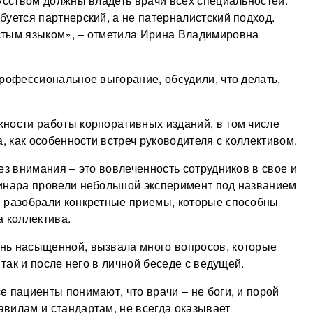
кусством должны владеть врачи всех специальностей.
буется партнерский, а не патерналистский подход.
стым языком», – отметила Ирина Владимировна
профессиональное выгорание, обсудили, что делать,
ности работы корпоративных изданий, в том числе
а, как особенности встреч руководителя с коллективом.
ез внимания – это вовлеченность сотрудников в свое и
минара провели небольшой эксперимент под названием
м разобрали конкретные приемы, которые способны
а коллектива.
нь насыщенной, вызвала много вопросов, которые
 так и после него в личной беседе с ведущей.
 пациенты понимают, что врачи – не боги, и порой
вилам и стандартам, не всегда оказывает