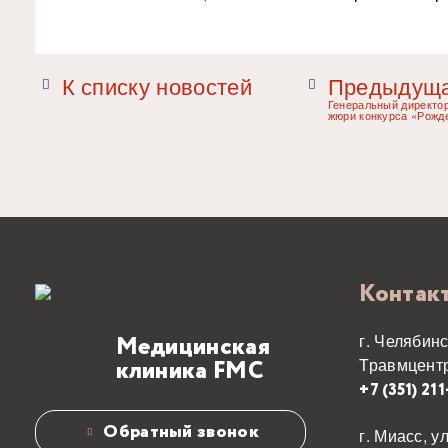
К списку новостей
Предыдуща
Генеральный директо
жюри конкурса «Рожд
Контак
г. Челябинс
Медицинская
Травмцентр
клиника FMC
+7 (351) 21
Обратный звонок
г. Миасс, у