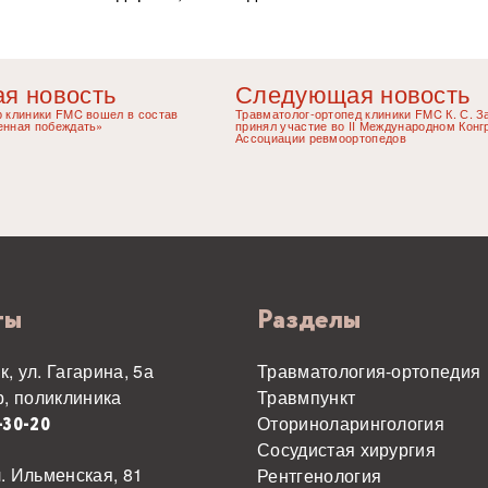
я новость
Следующая новость
р клиники FMC вошел в состав
Травматолог-ортопед клиники FMC К. С. З
енная побеждать»
принял участие во II Международном Конг
Ассоциации ревмоортопедов
ты
Разделы
к, ул. Гагарина, 5а
Травматология-ортопедия
, поликлиника
Травмпункт
Оториноларингология
1-30-20
Сосудистая хирургия
л. Ильменская, 81
Рентгенология